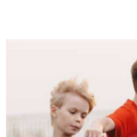
NEWSLETTER AS OCP ⚽°13